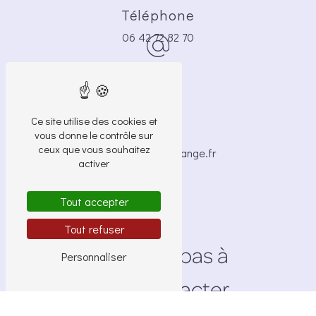
Téléphone
06 42 72 82 70
Ce site utilise des cookies et
E-mail
vous donne le contrôle sur
ceux que vous souhaitez
brigide.bocle@orange.fr
activer
Tout accepter
Tout refuser
N'hésitez pas à
Personnaliser
nous contacter