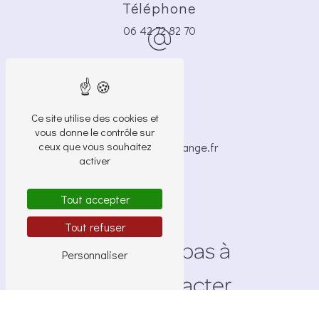
Téléphone
06 42 72 82 70
Ce site utilise des cookies et
E-mail
vous donne le contrôle sur
ceux que vous souhaitez
brigide.bocle@orange.fr
activer
Tout accepter
Tout refuser
N'hésitez pas à
Personnaliser
nous contacter