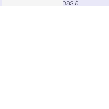
N'hésitez pas à
nous contacter