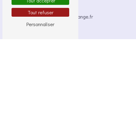
Tout accepter
E-mail
Tout refuser
brigide.bocle@orange.fr
Personnaliser
N'hésitez pas à
nous contacter