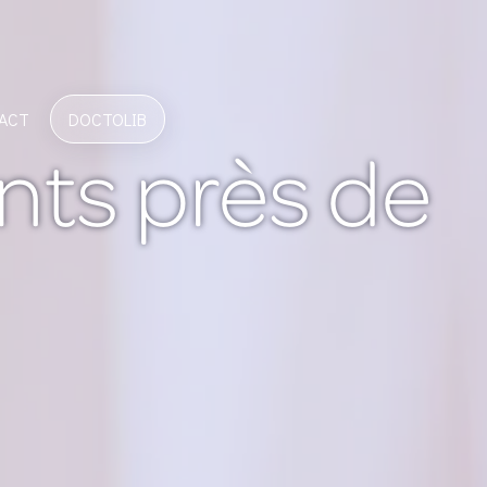
ACT
DOCTOLIB
nts près de