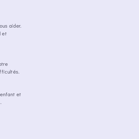
ous aider.
l et
otre
ficultés.
'enfant et
.
t