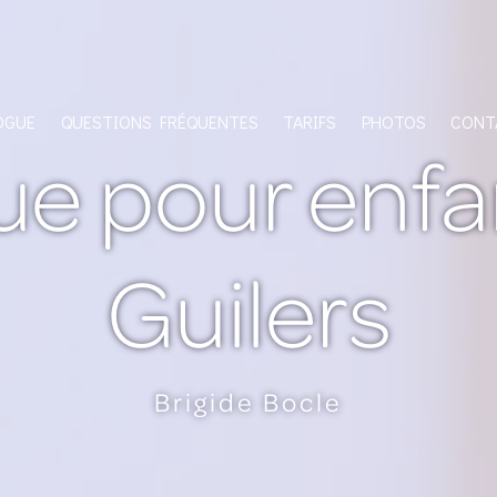
OGUE
QUESTIONS FRÉQUENTES
TARIFS
PHOTOS
CONT
e pour enfa
Guilers
Brigide Bocle